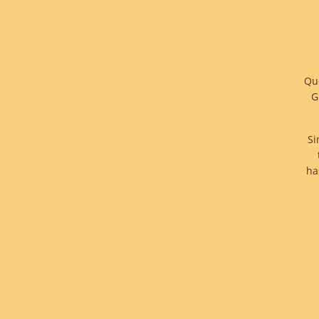
Que
G
Si
ha