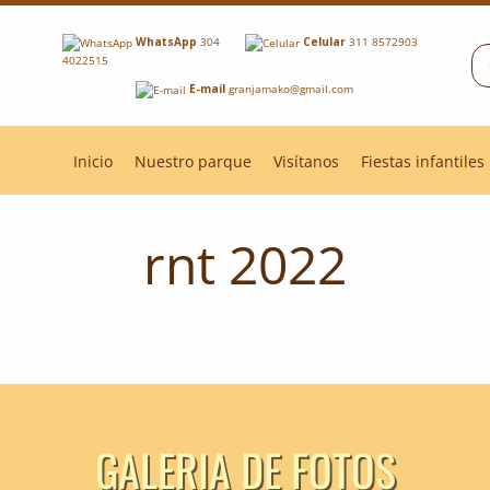
WhatsApp
304
Celular
311 8572903
4022515
E-mail
granjamako@gmail.com
Inicio
Nuestro parque
Visítanos
Fiestas infantiles
rnt 2022
GALERIA DE FOTOS