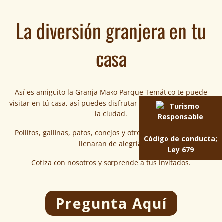
La diversión granjera en tu
casa
Así es amiguito la Granja Mako Parque Temático te puede
visitar en tú casa, así puedes disfrutar del campo sin salir de
la ciudad.
Pollitos, gallinas, patos, conejos y otros amigos peludos te
Código de conducta;
llenaran de alegría.
Ley 679
Cotiza con nosotros y sorprende a tus invitados.
Pregunta Aquí