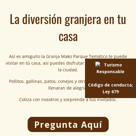
La diversión granjera en tu
casa
Así es amiguito la Granja Mako Parque Temático te puede
visitar en tú casa, así puedes disfrutar del campo sin salir de
la ciudad.
Pollitos, gallinas, patos, conejos y otros amigos peludos te
Código de conducta;
llenaran de alegría.
Ley 679
Cotiza con nosotros y sorprende a tus invitados.
Pregunta Aquí